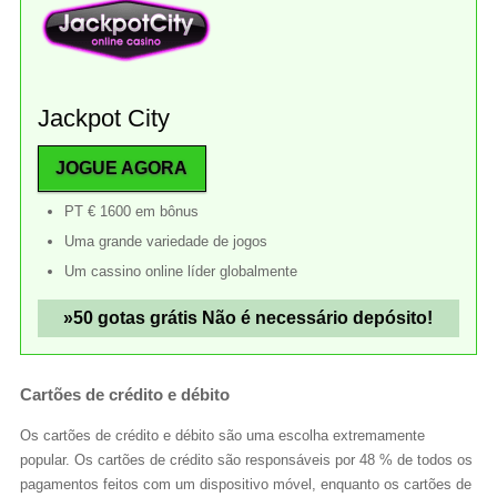
Jackpot City
JOGUE AGORA
PT € 1600 em bônus
Uma grande variedade de jogos
Um cassino online líder globalmente
»50 gotas grátis Não é necessário depósito!
Cartões de crédito e débito
Os cartões de crédito e débito são uma escolha extremamente
popular. Os cartões de crédito são responsáveis por 48 % de todos os
pagamentos feitos com um dispositivo móvel, enquanto os cartões de