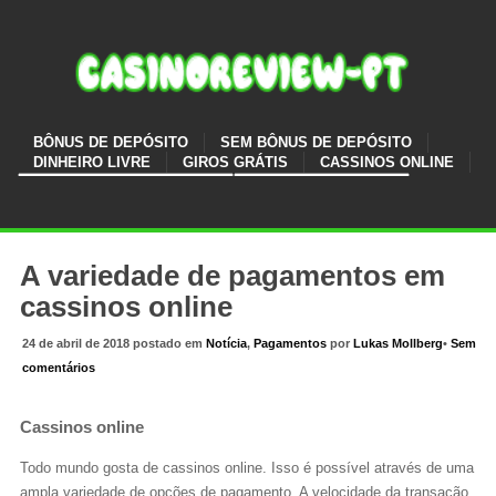
BÔNUS DE DEPÓSITO
SEM BÔNUS DE DEPÓSITO
DINHEIRO LIVRE
GIROS GRÁTIS
CASSINOS ONLINE
A variedade de pagamentos em
cassinos online
24 de abril de 2018 postado em
Notícia
,
Pagamentos
por
Lukas Mollberg
•
Sem
comentários
Cassinos online
Todo mundo gosta de cassinos online. Isso é possível através de uma
ampla variedade de opções de pagamento. A velocidade da transação