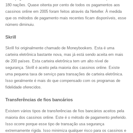
180 nações. Quase oitenta por cento de todos os pagamentos aos
cassinos online em 2005 foram feitos através da Neteller. À medida
que os métodos de pagamento mais recentes ficam disponíveis, esse
número diminuiu.
Skrill
Skrill foi originalmente chamado de Moneybookers. Esta é uma
carteira eletrônica bastante nova, mas já está sendo aceita em mais
de 200 países. Esta carteira eletrônica tem um alto nível de
segurança. Skrill é aceito pela maioria dos cassinos online. Existe
uma pequena taxa de serviço para transações de carteira eletrônica.
Isso geralmente é mais do que compensado com os programas de
fidelidade oferecidos.
Transferências de fios bancários
Existem vários tipos de transferências de fios bancários aceitos pela
maioria dos cassinos online. Este é o método de pagamento preferido.
Isso ocorre porque esse tipo de transação usa segurança
extremamente rígida. Isso minimiza qualquer risco para os cassinos e