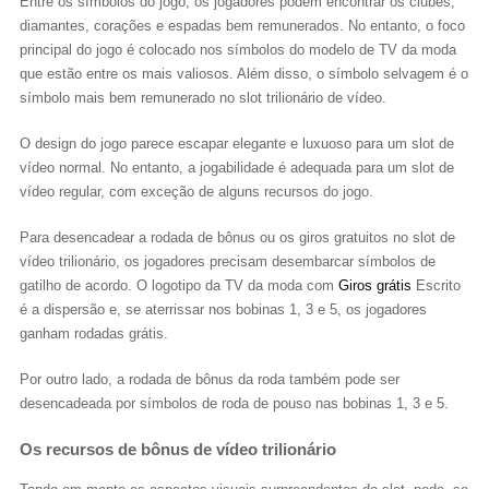
Entre os símbolos do jogo, os jogadores podem encontrar os clubes,
diamantes, corações e espadas bem remunerados. No entanto, o foco
principal do jogo é colocado nos símbolos do modelo de TV da moda
que estão entre os mais valiosos. Além disso, o símbolo selvagem é o
símbolo mais bem remunerado no slot trilionário de vídeo.
O design do jogo parece escapar elegante e luxuoso para um slot de
vídeo normal. No entanto, a jogabilidade é adequada para um slot de
vídeo regular, com exceção de alguns recursos do jogo.
Para desencadear a rodada de bônus ou os giros gratuitos no slot de
vídeo trilionário, os jogadores precisam desembarcar símbolos de
gatilho de acordo. O logotipo da TV da moda com
Giros grátis
Escrito
é a dispersão e, se aterrissar nos bobinas 1, 3 e 5, os jogadores
ganham rodadas grátis.
Por outro lado, a rodada de bônus da roda também pode ser
desencadeada por símbolos de roda de pouso nas bobinas 1, 3 e 5.
Os recursos de bônus de vídeo trilionário