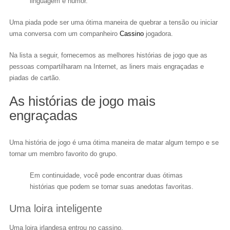
linguagem e humor.
Uma piada pode ser uma ótima maneira de quebrar a tensão ou iniciar
uma conversa com um companheiro
Cassino
jogadora.
Na lista a seguir, fornecemos as melhores histórias de jogo que as
pessoas compartilharam na Internet, as liners mais engraçadas e
piadas de cartão.
As histórias de jogo mais
engraçadas
Uma história de jogo é uma ótima maneira de matar algum tempo e se
tornar um membro favorito do grupo.
Em continuidade, você pode encontrar duas ótimas
histórias que podem se tornar suas anedotas favoritas.
Uma loira inteligente
Uma loira irlandesa entrou no cassino.