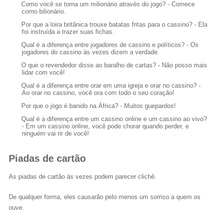
Como você se torna um milionário através do jogo? - Comece
como bilionário.
Por que a loira britânica trouxe batatas fritas para o cassino? - Ela
foi instruída a trazer suas fichas.
Qual é a diferença entre jogadores de cassino e políticos? - Os
jogadores do cassino às vezes dizem a verdade.
O que o revendedor disse ao baralho de cartas? - Não posso mais
lidar com você!
Qual é a diferença entre orar em uma igreja e orar no cassino? -
Ao orar no cassino, você ora com todo o seu coração!
Por que o jogo é banido na África? - Muitos guepardos!
Qual é a diferença entre um cassino online e um cassino ao vivo?
- Em um cassino online, você pode chorar quando perder, e
ninguém vai rir de você!
Piadas de cartão
As piadas de cartão às vezes podem parecer clichê.
De qualquer forma, eles causarão pelo menos um sorriso a quem os
ouve.