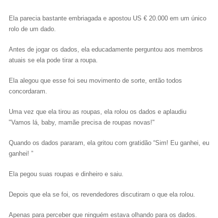
Ela parecia bastante embriagada e apostou US € 20.000 em um único
rolo de um dado.
Antes de jogar os dados, ela educadamente perguntou aos membros
atuais se ela pode tirar a roupa.
Ela alegou que esse foi seu movimento de sorte, então todos
concordaram.
Uma vez que ela tirou as roupas, ela rolou os dados e aplaudiu
"Vamos lá, baby, mamãe precisa de roupas novas!"
Quando os dados pararam, ela gritou com gratidão “Sim! Eu ganhei, eu
ganhei! ”
Ela pegou suas roupas e dinheiro e saiu.
Depois que ela se foi, os revendedores discutiram o que ela rolou.
Apenas para perceber que ninguém estava olhando para os dados.