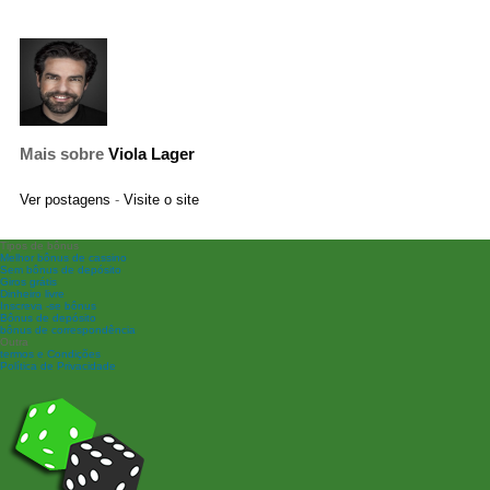
Mais sobre
Viola Lager
Ver postagens
-
Visite o site
Tipos de bônus
Melhor bônus de cassino
Sem bônus de depósito
Giros grátis
Dinheiro livre
Inscreva -se bônus
Bônus de depósito
bônus de correspondência
Outra
termos e Condições
Política de Privacidade