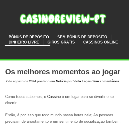
BÔNUS DE DEPÓSITO
SEM BÔNUS DE DEPÓSITO
DINHEIRO LIVRE
GIROS GRÁTIS
CASSINOS ONLINE
Os melhores momentos ao jogar
7 de agosto de 2024 postado em
Notícia
por
Viola Lager
•
Sem comentários
Como todos sabemos, o
Cassino
é um lugar para se divertir e se
divertir.
Então, é por isso que todo mundo passa horas nele; As pessoas
precisam de arrastamento e um sentimento de socialização também.