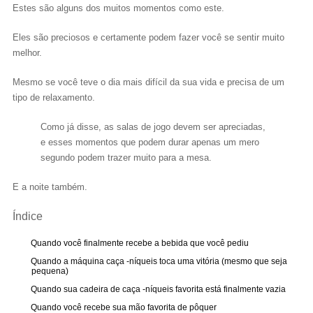
Estes são alguns dos muitos momentos como este.
Eles são preciosos e certamente podem fazer você se sentir muito
melhor.
Mesmo se você teve o dia mais difícil da sua vida e precisa de um
tipo de relaxamento.
Como já disse, as salas de jogo devem ser apreciadas,
e esses momentos que podem durar apenas um mero
segundo podem trazer muito para a mesa.
E a noite também.
Índice
Quando você finalmente recebe a bebida que você pediu
Quando a máquina caça -níqueis toca uma vitória (mesmo que seja
pequena)
Quando sua cadeira de caça -níqueis favorita está finalmente vazia
Quando você recebe sua mão favorita de pôquer