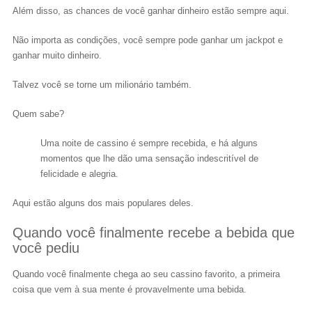
Além disso, as chances de você ganhar dinheiro estão sempre aqui.
Não importa as condições, você sempre pode ganhar um jackpot e
ganhar muito dinheiro.
Talvez você se torne um milionário também.
Quem sabe?
Uma noite de cassino é sempre recebida, e há alguns
momentos que lhe dão uma sensação indescritível de
felicidade e alegria.
Aqui estão alguns dos mais populares deles.
Quando você finalmente recebe a bebida que
você pediu
Quando você finalmente chega ao seu cassino favorito, a primeira
coisa que vem à sua mente é provavelmente uma bebida.