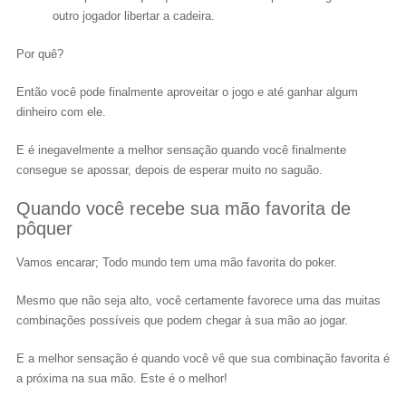
outro jogador libertar a cadeira.
Por quê?
Então você pode finalmente aproveitar o jogo e até ganhar algum
dinheiro com ele.
E é inegavelmente a melhor sensação quando você finalmente
consegue se apossar, depois de esperar muito no saguão.
Quando você recebe sua mão favorita de
pôquer
Vamos encarar; Todo mundo tem uma mão favorita do poker.
Mesmo que não seja alto, você certamente favorece uma das muitas
combinações possíveis que podem chegar à sua mão ao jogar.
E a melhor sensação é quando você vê que sua combinação favorita é
a próxima na sua mão. Este é o melhor!