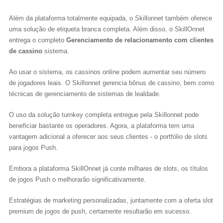
Além da plataforma totalmente equipada, o Skillonnet também oferece
uma solução de etiqueta branca completa. Além disso, o SkillOnnet
entrega o completo
Gerenciamento de relacionamento com clientes
de cassino
sistema.
Ao usar o sistema, os cassinos online podem aumentar seu número
de jogadores leais. O Skillonnet gerencia bônus de cassino, bem como
técnicas de gerenciamento de sistemas de lealdade.
O uso da solução turnkey completa entregue pela Skillonnet pode
beneficiar bastante os operadores. Agora, a plataforma tem uma
vantagem adicional a oferecer aos seus clientes - o portfólio de slots
para jogos Push.
Embora a plataforma SkillOnnet já conte milhares de slots, os títulos
de jogos Push o melhorarão significativamente.
Estratégias de marketing personalizadas, juntamente com a oferta slot
premium de jogos de push, certamente resultarão em sucesso.