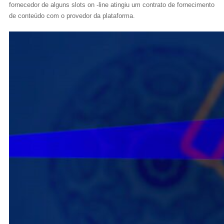
fornecedor de alguns slots on -line atingiu um contrato de fornecimento
de conteúdo com o provedor da plataforma.