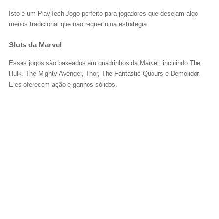
Isto é um PlayTech Jogo perfeito para jogadores que desejam algo
menos tradicional que não requer uma estratégia.
Slots da Marvel
Esses jogos são baseados em quadrinhos da Marvel, incluindo The
Hulk, The Mighty Avenger, Thor, The Fantastic Quours e Demolidor.
Eles oferecem ação e ganhos sólidos.