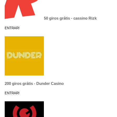
50 giros grátis - cassino Rizk
ENTRAR!
200 giros grátis - Dunder Casino
ENTRAR!