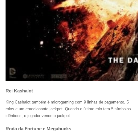
Rei Kashalot
King Cashalot também é microgaming com 9 linhas de pagamento, 5
rolos e um emocionante jackpot. Quando o último rolo tem 5 símbolos
idênticos, o jogador vence o jackpot.
Roda da Fortune e Megabucks