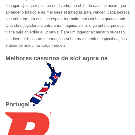
de jogar. Qualquer pessoa se divertirá no chão do cassino assim que
aprender o básico e as melhores estratégias para vencer. Cada pessoa
que entra em um cassino espera ter muito mais dinheiro quando sair.
Quando o jogador encontra uma máquina solta, é garantida que sua
visita seja divertida e lucrativa. Para um jogador alcançar o sucesso,
ele deve ter todas as informações sobre as diferentes especificações
e tipos de máquinas caça -níqueis.
Melhores cassinos de slot agora na
Portugal