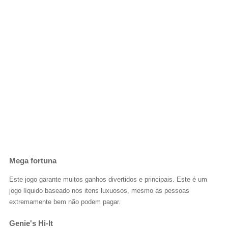
Mega fortuna
Este jogo garante muitos ganhos divertidos e principais. Este é um
jogo líquido baseado nos itens luxuosos, mesmo as pessoas
extremamente bem não podem pagar.
Genie's Hi-It