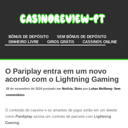
BÔNUS DE DEPÓSITO
SEM BÔNUS DE DEPÓSITO
DINHEIRO LIVRE
GIROS GRÁTIS
CASSINOS ONLINE
O Pariplay entra em um novo
acordo com o Lightning Gaming
28 de novembro de 2024 postado em
Notícia
,
Slots
por
Lukas Mollberg
•
Sem
comentários
O conteúdo do cassino e os amantes de jogos estão em um deleite
como
Pardiplay
assina um contrato de parceria com
Lightning
Gaming
.