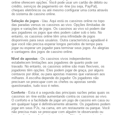
online oferecem opções. Você pode usar um cartão de débito ou
crédito, serviços de pagamento on -line (ou seja, PayPal),
cheques eletrônicos ou até mesmo configurar uma conta através
do sistema de cassino online.
Seleção de jogos
- Uau. Aqui está os cassinos online no topo
das paradas versus os cassinos ao vivo. Opções ilimitadas de
jogos e variações de jogos. Os cassinos ao vivo só podem dar
aos jogadores os jogos que eles podem caber sob o teto. No
entanto, os cassinos online têm uma infinidade de jogos
disponíveis para seus usuários. Outra característica agradável é
que você não precisa esperar longos períodos de tempo para
jogar ou esperar um jogador para terminar seus jogos. As alegrias
e vantagens dos jogos de cassino online.
Nível de apostas
- Os cassinos vivos independentes
estabelecem limitações aos jogadores de quanto pode ser
travado. No entanto, os cassinos online são mais flexíveis, os
jogadores têm opções. Eles podem jogar de graça, por alguns
centavos por dólar, ou para apostas maiores que variavam aos
milhares. A escolha depende do jogador. Os jogadores não
precisam se preocupar com os chefes ou apostas sendo
questionados, tudo isso é neles.
Conforto
- Esta é a segunda das principais razões pelas quais os
cassinos on -line estão aumentando contra os cassinos ao vivo.
O conforto e a facilidade de jogar um jogo de cassino em casa ou
em qualquer lugar é definitivamente atraente. Os jogadores podem
jogar em seus PJs, na cama, em um restaurante ou parque. Você
não precisa mais se preocupar com alguém te observando ou