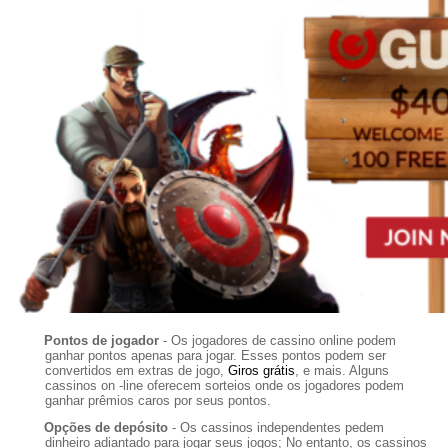
Pontos de jogador
- Os jogadores de cassino online podem
ganhar pontos apenas para jogar. Esses pontos podem ser
convertidos em extras de jogo,
Giros grátis
, e mais. Alguns
cassinos on -line oferecem sorteios onde os jogadores podem
ganhar prêmios caros por seus pontos.
Opções de depósito
- Os cassinos independentes pedem
dinheiro adiantado para jogar seus jogos; No entanto, os cassinos