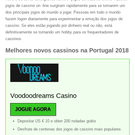
jogos de cassino on -line surgiram rapidamente para se tornarem um
dos principais jogos do mundo a jogar. Pessoas em todo o mundo
fazem logon diariamente para experimentar a emoção dos jogos de
cassino. Se eles estão jogando por dinheiro real ou não, está
definitivamente se tornando um hobby para os frequentadores de
cassinos.
Melhores novos cassinos na Portugal 2018
Voodoodreams Casino
JOGUE AGORA
Depositar US € 10 e obter 200 rodadas grátis
Desfrute de centenas dos jogos de cassino mais populares