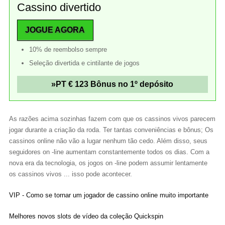
Cassino divertido
JOGUE AGORA
10% de reembolso sempre
Seleção divertida e cintilante de jogos
»PT € 123 Bônus no 1º depósito
As razões acima sozinhas fazem com que os cassinos vivos parecem
jogar durante a criação da roda. Ter tantas conveniências e bônus; Os
cassinos online não vão a lugar nenhum tão cedo. Além disso, seus
seguidores on -line aumentam constantemente todos os dias. Com a
nova era da tecnologia, os jogos on -line podem assumir lentamente
os cassinos vivos ... isso pode acontecer.
VIP - Como se tornar um jogador de cassino online muito importante
Melhores novos slots de vídeo da coleção Quickspin