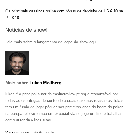
Os principais cassinos online com bônus de depósito de US € 10 na
PT € 10
Notícias de show!
Leia mais sobre o lançamento de jogos do show aqui!
Mais sobre
Lukas Mollberg
lukas é o principal autor da casinoreview-pt.org e responsável por
todas as estratégias de conteúdo e quais cassinos revisamos. lukas
tem um fundo de jogar pôquer nos primeiros anos do boom do poker
na europa. ele se tornou um especialista no jogo on -line e trabalha
como autor de vários sites.
Ver postagens
- Visite o site