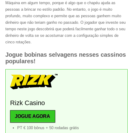
Máquina em algum tempo, porque é algo que o chapéu ajuda as
pessoas a brincar no estilo padrão. No entanto, o jogo é muito
profundo, muito complexo e permite que as pessoas ganhem muito
dinheiro que não teriam ganho no passado. O jogador que investe seu
tempo neste jogo descobrirá que poderá facilmente ganhar todo o seu
dinheiro de volta se se acostumar com a configuração simples de
cinco rotações.
Jogue bobinas selvagens nesses cassinos
populares!
Rizk Casino
JOGUE AGORA
PT € 100 bônus + 50 rodadas grátis