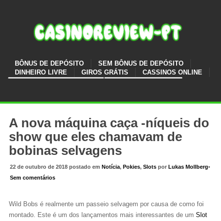
BÔNUS DE DEPÓSITO
SEM BÔNUS DE DEPÓSITO
DINHEIRO LIVRE
GIROS GRÁTIS
CASSINOS ONLINE
A nova máquina caça -níqueis do
show que eles chamavam de
bobinas selvagens
22 de outubro de 2018 postado em
Notícia
,
Pokies
,
Slots
por
Lukas Mollberg
•
Sem comentários
Wild Bobs é realmente um passeio selvagem por causa de como foi
montado. Este é um dos lançamentos mais interessantes de um
Slot