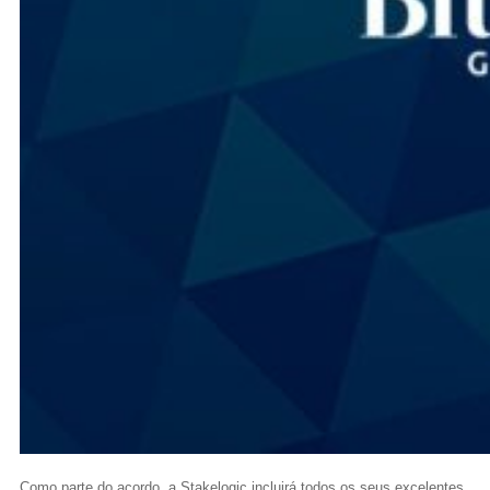
Como parte do acordo, a Stakelogic incluirá todos os seus excelentes