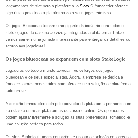
lançamentos de slot para a plataforma. o
Slots
O fornecedor oferece
algo único para toda a plataforma com seus jogos criativos.
Os jogos Blueocean tornam uma gigante da indústria com todos os
slots e jogos de cassino ao vivo já integrados à plataforma. Então,
vamos sair em uma jornada interessante para entregar os detalhes do
acordo aos jogadores!
Os jogos blueocean se expandem com slots StakeLogic
Jogadores de todo o mundo apreciam os esforços dos jogos
blueocean e de seus especialistas. Agora, a empresa se dedica a
fornecer fatores necessários para oferecer uma solução de plataforma
tudo em um.
A solução branca oferecida pelo provedor da plataforma permanece em
sua classe entre as plataformas de cassino online. Os operadores
podem ajustar livremente a solução às suas preferências, tornando -a
uma solução perfeita para todos.
Os slots Stakelogic agora ocuparão seu ponto de seleção de jogos na