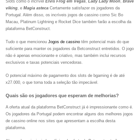
Slots como o incrível
Elvis Frog em Vegas
,
Lady Lady Moon
,
Brave
viking
, e
Magia asteca
Certamente satisfazer os jogadores da
Portugal. Além disso, os incríveis jogos de cassino como Sic Bo
Macau, Platinum Lightning e Rocket Dice também farão a escolha da
plataforma BetConstruct.
Tudo o que mencionou
Jogos de cassino
têm potencial mais do que
suficiente para manter os jogadores da Betconstruct entretidos. O jogo
não é apenas emocionante e criativo, mas também inclui recursos
exclusivos e taxas potenciais vencedoras.
O potencial máximo de pagamento dos slots de bgaming é de até
x27.000, o que torna toda a seleção tão impecável.
Quais são os jogadores que esperam de melhorias?
A oferta atual da plataforma BetConstruct já é impressionante como é.
Os jogadores da Portugal podem encontrar alguns dos melhores jogos
de cassino online nos sites que apresentam a escolha desta
plataforma.