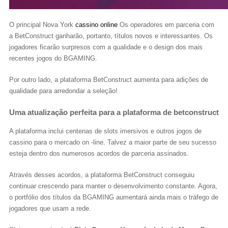
O principal Nova York
cassino online
Os operadores em parceria com
a BetConstruct ganharão, portanto, títulos novos e interessantes. Os
jogadores ficarão surpresos com a qualidade e o design dos mais
recentes jogos do BGAMING.
Por outro lado, a plataforma BetConstruct aumenta para adições de
qualidade para arredondar a seleção!
Uma atualização perfeita para a plataforma de betconstruct
A plataforma inclui centenas de slots imersivos e outros jogos de
cassino para o mercado on -line. Talvez a maior parte de seu sucesso
esteja dentro dos numerosos acordos de parceria assinados.
Através desses acordos, a plataforma BetConstruct conseguiu
continuar crescendo para manter o desenvolvimento constante. Agora,
o portfólio dos títulos da BGAMING aumentará ainda mais o tráfego de
jogadores que usam a rede.