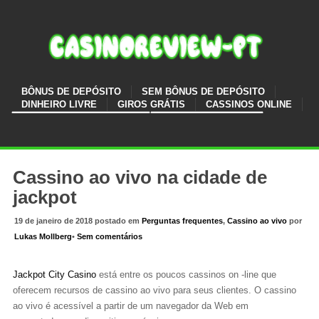
BÔNUS DE DEPÓSITO
SEM BÔNUS DE DEPÓSITO
DINHEIRO LIVRE
GIROS GRÁTIS
CASSINOS ONLINE
Cassino ao vivo na cidade de
jackpot
19 de janeiro de 2018 postado em
Perguntas frequentes
,
Cassino ao vivo
por
Lukas Mollberg
•
Sem comentários
Jackpot City Casino
está entre os poucos cassinos on -line que
oferecem recursos de cassino ao vivo para seus clientes. O cassino
ao vivo é acessível a partir de um navegador da Web em