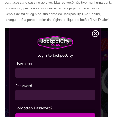
para acessar o cassino ao vivo. Mas se você não tiver nenhuma conta
no cassino, precisará configurar uma para jogar no Live Casino.
Depois de fazer login na sua conta do JackpotCity Live Casino,
navegue até a parte inferior da página e clique no botão "Live Dealer".