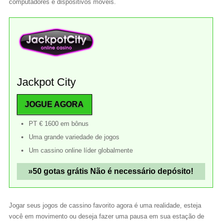
computadores e dispositivos móveis.
Jackpot City
JOGUE AGORA
PT € 1600 em bônus
Uma grande variedade de jogos
Um cassino online líder globalmente
»50 gotas grátis Não é necessário depósito!
Jogar seus jogos de cassino favorito agora é uma realidade, esteja
você em movimento ou deseja fazer uma pausa em sua estação de