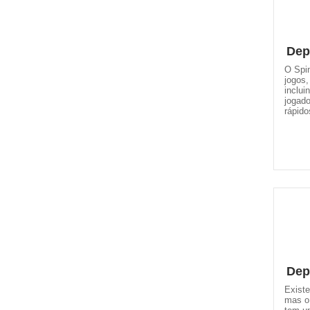
Dep
O Spin
jogos,
inclui
jogado
rápido
Dep
Exist
mas o 