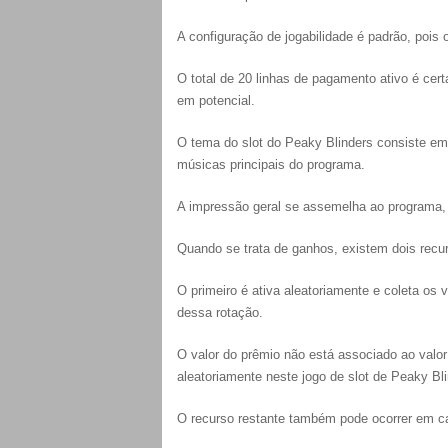
A configuração de jogabilidade é padrão, pois
O total de 20 linhas de pagamento ativo é cer
em potencial.
O tema do slot do Peaky Blinders consiste e
músicas principais do programa.
A impressão geral se assemelha ao programa, p
Quando se trata de ganhos, existem dois recur
O primeiro é ativa aleatoriamente e coleta os
dessa rotação.
O valor do prêmio não está associado ao val
aleatoriamente neste jogo de slot de Peaky Bli
O recurso restante também pode ocorrer em ca