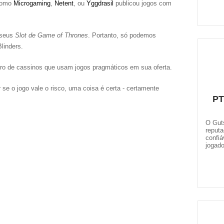
 como
Microgaming
,
Netent
, ou
Yggdrasil
publicou jogos com
 seus
Slot de Game of Thrones
. Portanto, só podemos
linders.
ro de cassinos que usam jogos pragmáticos em sua oferta.
se o jogo vale o risco, uma coisa é certa - certamente
PT
O Gut
reputa
confiá
jogado