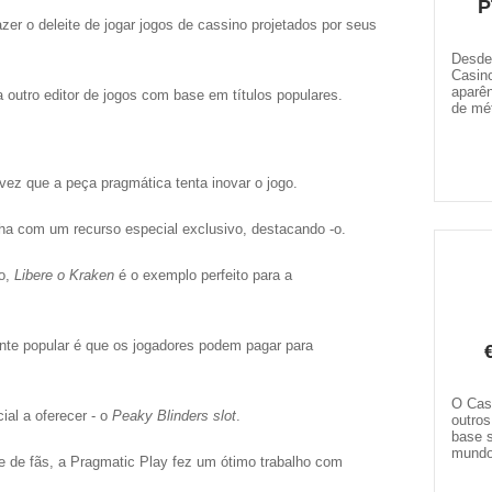
P
er o deleite de jogar jogos de cassino projetados por seus
Desde
Casino
aparên
 outro editor de jogos com base em títulos populares.
de mét
vez que a peça pragmática tenta inovar o jogo.
a com um recurso especial exclusivo, destacando -o.
ão,
Libere o Kraken
é o exemplo perfeito para a
mente popular é que os jogadores podem pagar para
O Cas
al a oferecer - o
Peaky Blinders slot
.
outros
base s
mundo
 de fãs, a Pragmatic Play fez um ótimo trabalho com