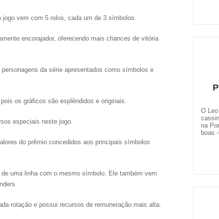
 o jogo vem com 5 rolos, cada um de 3 símbolos.
tamente encorajador, oferecendo mais chances de vitória
m personagens da série apresentados como símbolos e
P
ois os gráficos são esplêndidos e originais.
O Leo
cassi
sos especiais neste jogo.
na Por
boas -
 valores do prêmio concedidos aos principais símbolos
or de uma linha com o mesmo símbolo. Ele também vem
nders.
da rotação e possui recursos de remuneração mais alta.