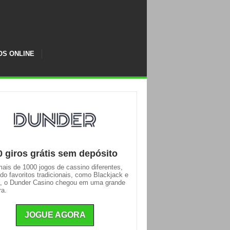
OS ONLINE
0 giros grátis sem depósito
is de 1000 jogos de cassino diferentes,
ndo favoritos tradicionais, como Blackjack e
a, o Dunder Casino chegou em uma grande
ra.
JOGUE AGORA