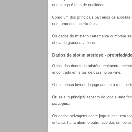
que o jogo é feito de qualidade.
Como um dos principais parceiros de apostas e
com uma descoberta única.
Os dados do mistério certamente cumprem seu
cheia de grandes vitórias.
Dados de slot misterioso - propriedade
O slot dos dados do mistério realmente melhor
encontrado em sites de cassino on -line.
O misterioso layout do jogo aumenta a emoção 
Ou seja, o principal aspecto do jogo é uma f
selvagens
.
Os dados selvagens deste jogo substituem to
entanto, há também o outro lado dos símbolos