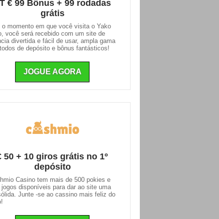
T € 99 Bônus + 99 rodadas
grátis
 o momento em que você visita o Yako
, você será recebido com um site de
cia divertida e fácil de usar, ampla gama
odos de depósito e bônus fantásticos!
JOGUE AGORA
€ 50 + 10 giros grátis no 1º
depósito
hmio Casino tem mais de 500 pokies e
 jogos disponíveis para dar ao site uma
ólida. Junte -se ao cassino mais feliz do
!