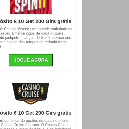
ósito € 10 Get 200 Girs grátis
it Casino oferece uma grande variedade de
 especialmente jogos de caça -níqueis,
ndo jackpots maciços. O Spinit oferece aos
res alguns dos tempos de retirada mais
s.
JOGUE AGORA
ósito € 10 Get 200 Girs grátis
em centenas de opções de cassino online,
Casino Cruise é o topo. O Casino Cruise