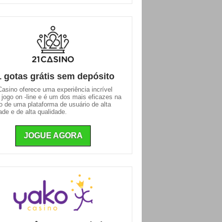
1 gotas grátis sem depósito
asino oferece uma experiência incrível
jogo on -line e é um dos mais eficazes na
o de uma plataforma de usuário de alta
ade e de alta qualidade.
JOGUE AGORA