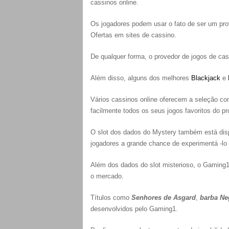
cassinos online.
Os jogadores podem usar o fato de ser um pro
Ofertas em sites de cassino.
De qualquer forma, o provedor de jogos de cas
Além disso, alguns dos melhores
Blackjack
e
Vários cassinos online oferecem a seleção co
facilmente todos os seus jogos favoritos do pr
O slot dos dados do Mystery também está dispo
jogadores a grande chance de experimentá -lo
Além dos dados do slot misterioso, o Gaming1
o mercado.
Títulos como
Senhores de Asgard
,
barba Ne
desenvolvidos pelo Gaming1.