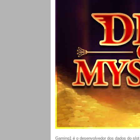
Gaming1 é o desenvolvedor dos dados do slot 