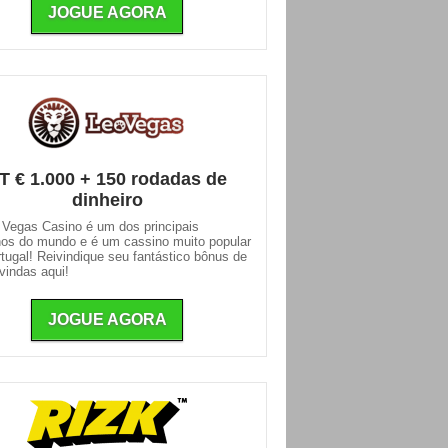
JOGUE AGORA
T € 1.000 + 150 rodadas de
dinheiro
 Vegas Casino é um dos principais
nos do mundo e é um cassino muito popular
tugal! Reivindique seu fantástico bônus de
vindas aqui!
JOGUE AGORA