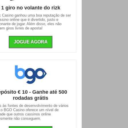
1 giro no volante do rizk
k Casino ganhou uma boa reputação de ser
sino online que é divertido, justo e
nante de jogar. Além disso, eles não
em giros livres de aposta!
JOGUE AGORA
pósito € 10 - Ganhe até 500
rodadas grátis
 às fontes de desenvolvimento de vários
, o BGO Casino oferece um nível de
ade que outros cassinos online
esmente não conseguem.