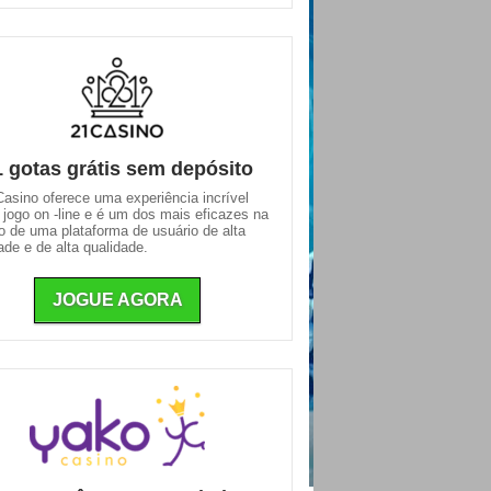
1 gotas grátis sem depósito
asino oferece uma experiência incrível
jogo on -line e é um dos mais eficazes na
o de uma plataforma de usuário de alta
ade e de alta qualidade.
JOGUE AGORA