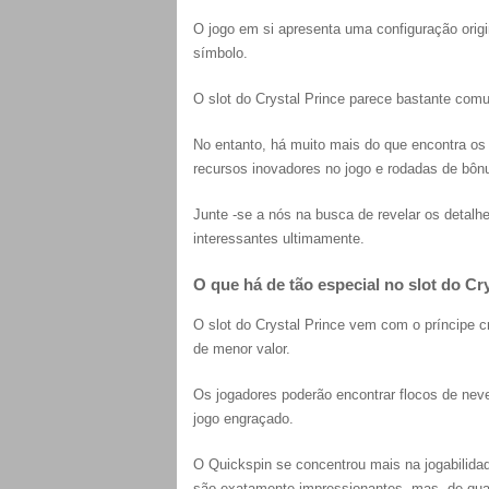
O jogo em si apresenta uma configuração origi
símbolo.
O slot do Crystal Prince parece bastante comu
No entanto, há muito mais do que encontra os
recursos inovadores no jogo e rodadas de bôn
Junte -se a nós na busca de revelar os detalh
interessantes ultimamente.
O que há de tão especial no slot do Cr
O slot do Crystal Prince vem com o príncipe 
de menor valor.
Os jogadores poderão encontrar flocos de neve
jogo engraçado.
O Quickspin se concentrou mais na jogabilidad
são exatamente impressionantes, mas, de qua