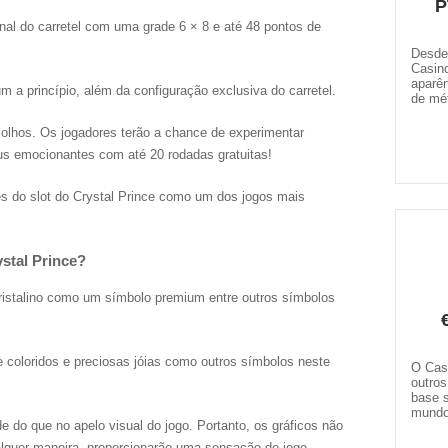
P
nal do carretel com uma grade 6 × 8 e até 48 pontos de
Desde
Casino
aparên
m a princípio, além da configuração exclusiva do carretel.
de mét
 olhos. Os jogadores terão a chance de experimentar
us emocionantes com até 20 rodadas gratuitas!
es do slot do Crystal Prince como um dos jogos mais
ystal Prince?
cristalino como um símbolo premium entre outros símbolos
 coloridos e preciosas jóias como outros símbolos neste
O Cas
outros
base s
mundo
e do que no apelo visual do jogo. Portanto, os gráficos não
lquer maneira, proporcionarão uma sensação de jogo