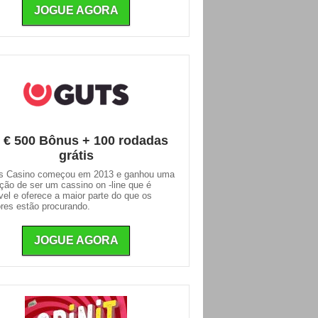
JOGUE AGORA
 € 500 Bônus + 100 rodadas
grátis
s Casino começou em 2013 e ganhou uma
ção de ser um cassino on -line que é
vel e oferece a maior parte do que os
res estão procurando.
JOGUE AGORA