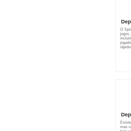
Dep
O Spin
jogos,
inclui
jogado
rápido
Dep
Exist
mas o 