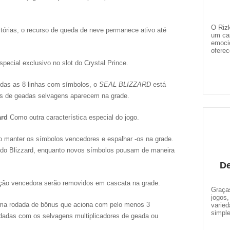
O Riz
órias, o recurso de queda de neve permanece ativo até
um cas
emocio
oferec
ecial exclusivo no slot do Crystal Prince.
das as 8 linhas com símbolos, o
SEAL BLIZZARD
está
res de geadas selvagens aparecem na grade.
ard
Como outra característica especial do jogo.
o manter os símbolos vencedores e espalhar -os na grade.
do Blizzard, enquanto novos símbolos pousam de maneira
De
ção vencedora serão removidos em cascata na grade.
Graças
jogos
 uma rodada de bônus que aciona com pelo menos 3
varied
simpl
odadas com os selvagens multiplicadores de geada ou