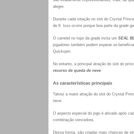
alegre.
Durante cada rotação no slot do Crystal Princ
de 8. Isso ocorre porque boa parte da grade 
O carretel no topo da grade inclui um
SEAL B
jogadores também podem esperar se benefici
Quickspin.
No entanto, a principal atração do slot do prín
recurso de queda de neve
.
As características principais
Talvez a maior atração do slot do Crystal Pri
neve.
O aspecto especial do jogo é ativado após cad
combinação vencedora.
Dessa forma, são criadas mais chances de vit