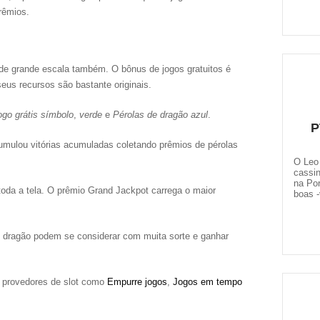
rêmios.
de grande escala também. O bônus de jogos gratuitos é
eus recursos são bastante originais.
ogo grátis
símbolo
,
verde
e
Pérolas de dragão azul
.
P
umulou vitórias acumuladas coletando prêmios de pérolas
O Leo
cassi
na Por
 toda a tela. O prêmio Grand Jackpot carrega o maior
boas -
 dragão podem se considerar com muita sorte e ganhar
s provedores de slot como
Empurre jogos
,
Jogos em tempo