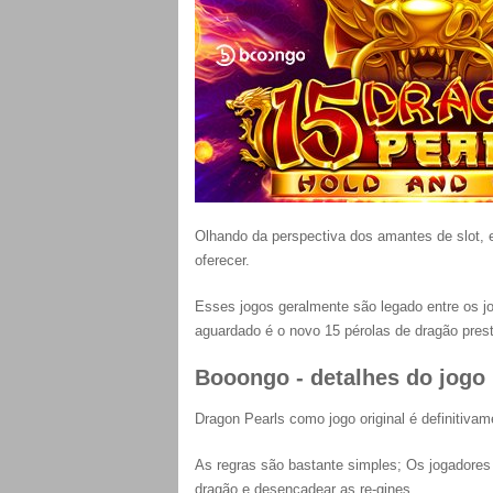
Olhando da perspectiva dos amantes de slot, 
oferecer.
Esses jogos geralmente são legado entre os j
aguardado é o novo 15 pérolas de dragão pres
Booongo - detalhes do jogo
Dragon Pearls como jogo original é definitiv
As regras são bastante simples; Os jogadores
dragão e desencadear as re-gines.