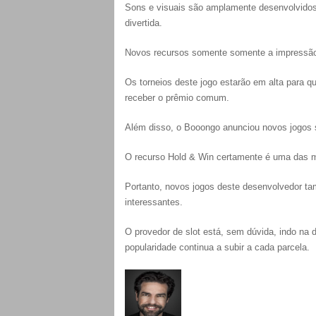
Sons e visuais são amplamente desenvolvidos 
divertida.
Novos recursos somente somente a impressão g
Os torneios deste jogo estarão em alta para 
receber o prêmio comum.
Além disso, o Booongo anunciou novos jogos
O recurso Hold & Win certamente é uma das ma
Portanto, novos jogos deste desenvolvedor 
interessantes.
O provedor de slot está, sem dúvida, indo na 
popularidade continua a subir a cada parcela.