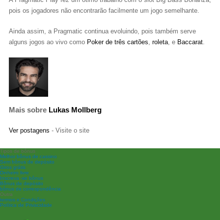
pois os jogadores não encontrarão facilmente um jogo semelhante.
Ainda assim, a Pragmatic continua evoluindo, pois também serve
alguns jogos ao vivo como
Poker de três cartões
,
roleta
, e
Baccarat
.
Mais sobre
Lukas Mollberg
Ver postagens
- Visite o site
Tipos de bônus
Melhor bônus de cassino
Sem bônus de depósito
Giros grátis
Dinheiro livre
Inscreva -se bônus
Bônus de depósito
bônus de correspondência
Outra
termos e Condições
Política de Privacidade