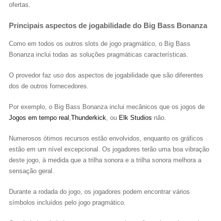
ofertas.
Principais aspectos de jogabilidade do Big Bass Bonanza
Como em todos os outros slots de jogo pragmático, o Big Bass
Bonanza inclui todas as soluções pragmáticas características.
O provedor faz uso dos aspectos de jogabilidade que são diferentes
dos de outros fornecedores.
Por exemplo, o Big Bass Bonanza inclui mecânicos que os jogos de
Jogos em tempo real
,
Thunderkick
, ou
Elk Studios
não.
Numerosos ótimos recursos estão envolvidos, enquanto os gráficos
estão em um nível excepcional. Os jogadores terão uma boa vibração
deste jogo, à medida que a trilha sonora e a trilha sonora melhora a
sensação geral.
Durante a rodada do jogo, os jogadores podem encontrar vários
símbolos incluídos pelo jogo pragmático.