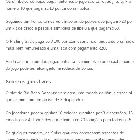
Os símbolos de baixo pagamento neste jogo são as letras j, a, q, k e
número 10 que pagam x10 por cinco símbolos.
Seguindo em frente, temos os símbolos de peixes que pagam x20 por
um kit de cinco e pesos e símbolos de libélula que pagam x50.
O Pishing Stick paga ao X100 por aterrissar cinco, enquanto o símbolo
mais bem remunerado é uma isca com pagamento x200.
Ainda assim, além dos pagamentos convenientes, o potencial máximo
do jogo pode ser alcançado na rodada de bônus.
Sobre os giros livres
O slot de Big Bass Bonanza vem com uma rodada de bônus especial
que aciona com um pouso de 3 dispersões.
Os jogadores podem ganhar 10 rodadas gratuitas por 3 dispersões, 15
rodadas por 4 dispersões e o máximo de 20 rotações para todos os 5.
De qualquer maneira, os Spins gratuitos apresentam aspectos de
jogos únicos, incluindo o símbolo selvagem especial de pescador.