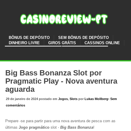
BÔNUS DE DEPÓSITO
SEM BÔNUS DE DEPÓSITO
DINHEIRO LIVRE
GIROS GRÁTIS
CASSINOS ONLINE
Big Bass Bonanza Slot por
Pragmatic Play - Nova aventura
aguarda
29 de janeiro de 2024 postado em
Jogos
,
Slots
por
Lukas Mollberg
•
Sem
comentários
Prepare -se para partir para uma nova aventura de pesca com as
últimas
Jogo pragmático
slot -
Big Bass Bonanza
!