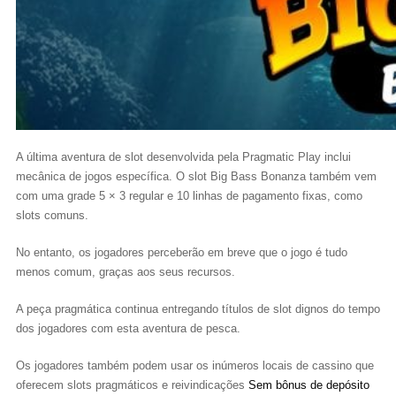
A última aventura de slot desenvolvida pela Pragmatic Play inclui
mecânica de jogos específica. O slot Big Bass Bonanza também vem
com uma grade 5 × 3 regular e 10 linhas de pagamento fixas, como
slots comuns.
No entanto, os jogadores perceberão em breve que o jogo é tudo
menos comum, graças aos seus recursos.
A peça pragmática continua entregando títulos de slot dignos do tempo
dos jogadores com esta aventura de pesca.
Os jogadores também podem usar os inúmeros locais de cassino que
oferecem slots pragmáticos e reivindicações
Sem bônus de depósito