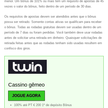
menor. Um bônus de 101% ou mais tem um requisito de apostas de 45
vezes o valor do bônus, feito dentro de um período de 30 dias.
Os requisitos de apostas devem ser atendidos antes que o bônus
possa ser retirado. Somente contas ativas se qualificam para receber
o bônus. Todas as rodadas gratuitas devem ser usadas dentro de um
período de 7 dias ou foram perdidas. Você também deve usar rodadas
antes de solicitar uma retirada em dinheiro. Quaisquer solicitações de
retirada feitas antes que as rodadas tenham sido usadas resultem em
confisco dos giros.
Cassino gêmeo
JOGUE AGORA
100% até PT € 200 1º de depósito Bônus