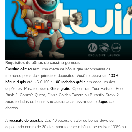
Requisitos de bônus de cassino gêmeos
Cassino gêmeo
tem uma oferta de bônus que recompensa os
membros pelos dois primeiros depósitos. Você receberá um
100%
bônus duplo
até US € 100 e
100 rodadas grátis
em cada um dos
depósitos. Para receber o
Giros grátis
, Open Turn Your Fortune, Reel
Rush 2, Gonzo's Quest, Finn's Golden Tavern ou Butterfly Staxx 2.
Suas rodadas de bônus são adicionadas assim que o
Jogos
são
abertos.
A
requisito de apostas
Das 40 vezes, o valor do bônus deve ser
depositado dentro de 30 dias para receber o bônus se estiver 100% ou