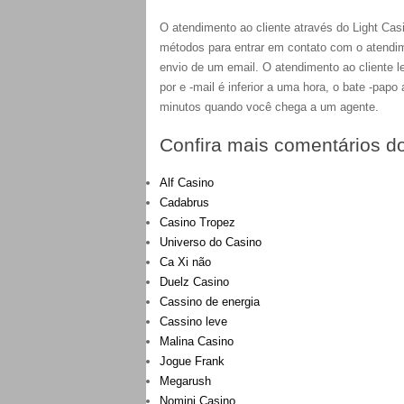
O atendimento ao cliente através do Light Cas
métodos para entrar em contato com o atendime
envio de um email. O atendimento ao cliente l
por e -mail é inferior a uma hora, o bate -pap
minutos quando você chega a um agente.
Confira mais comentários d
Alf Casino
Cadabrus
Casino Tropez
Universo do Casino
Ca Xi não
Duelz Casino
Cassino de energia
Cassino leve
Malina Casino
Jogue Frank
Megarush
Nomini Casino