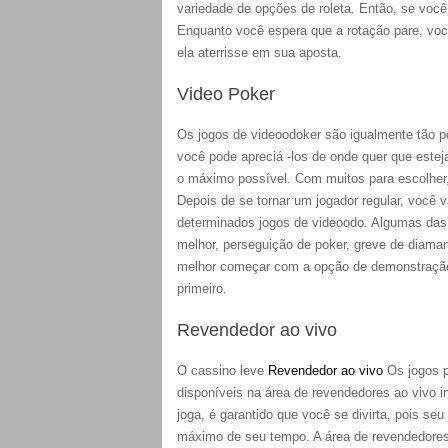
variedade de opções de roleta. Então, se você 
Enquanto você espera que a rotação pare, voc
ela aterrisse em sua aposta.
Video Poker
Os jogos de videoodoker são igualmente tão po
você pode apreciá -los de onde quer que estej
o máximo possível. Com muitos para escolher, 
Depois de se tornar um jogador regular, você
determinados jogos de videoodo. Algumas das
melhor, perseguição de poker, greve de diaman
melhor começar com a opção de demonstração 
primeiro.
Revendedor ao vivo
O cassino leve
Revendedor ao vivo
Os jogos p
disponíveis na área de revendedores ao vivo i
joga, é garantido que você se divirta, pois se
máximo de seu tempo. A área de revendedores