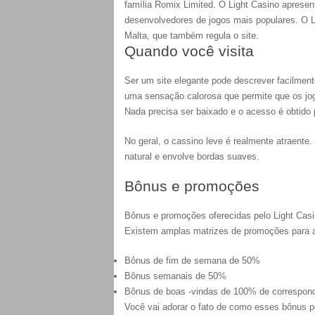
família Romix Limited. O Light Casino aprese
desenvolvedores de jogos mais populares. O L
Malta, que também regula o site.
Quando você visita
Ser um site elegante pode descrever facilmen
uma sensação calorosa que permite que os joga
Nada precisa ser baixado e o acesso é obtido
No geral, o cassino leve é realmente atraente
natural e envolve bordas suaves.
Bônus e promoções
Bônus e promoções oferecidas pelo Light Casin
Existem amplas matrizes de promoções para ap
Bônus de fim de semana de 50%
Bônus semanais de 50%
Bônus de boas -vindas de 100% de correspond
Você vai adorar o fato de como esses bônus 