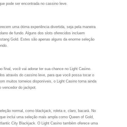
 que pode ser encontrada no cassino leve.
recem uma ótima experiência divertida, seja pela maneira
lano de fundo. Alguns dos slots oferecidos incluem
stang Gold. Estes são apenas alguns da enorme seleção
endo.
o final, você vai adorar ter sua chance no Light Casino.
dos através do cassino leve, para que você possa tocar o
Com muitos torneios disponíveis, o Light Casino torna ainda
o vencedor do jackpot.
leção normal, como blackjack, roleta e, claro, bacará. No
a, que inclui uma seleção mais ampla como Queen of Gold,
 Atlantic City Blackjack. O Light Casino também oferece uma