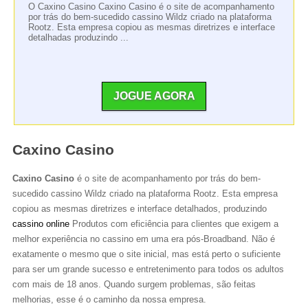
O Caxino Casino Caxino Casino é o site de acompanhamento
por trás do bem-sucedido cassino Wildz criado na plataforma
Rootz. Esta empresa copiou as mesmas diretrizes e interface
detalhadas produzindo ...
JOGUE AGORA
Caxino Casino
Caxino Casino
é o site de acompanhamento por trás do bem-
sucedido cassino Wildz criado na plataforma Rootz. Esta empresa
copiou as mesmas diretrizes e interface detalhados, produzindo
cassino online
Produtos com eficiência para clientes que exigem a
melhor experiência no cassino em uma era pós-Broadband. Não é
exatamente o mesmo que o site inicial, mas está perto o suficiente
para ser um grande sucesso e entretenimento para todos os adultos
com mais de 18 anos. Quando surgem problemas, são feitas
melhorias, esse é o caminho da nossa empresa.