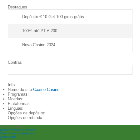
Destaques
Depósito € 10 Get 100 giros grátis
100% até PT € 200
Novo Casino 2024
Contras
Info
Nome do site:
Caxino Casino
Programas:
Moedas:
Plataformas:
Línguas:
Opções de depósito:
Opções de retirada:
Tipos de bônus
Melhor bônus de cassino
Sem bônus de depósito
Giros grátis