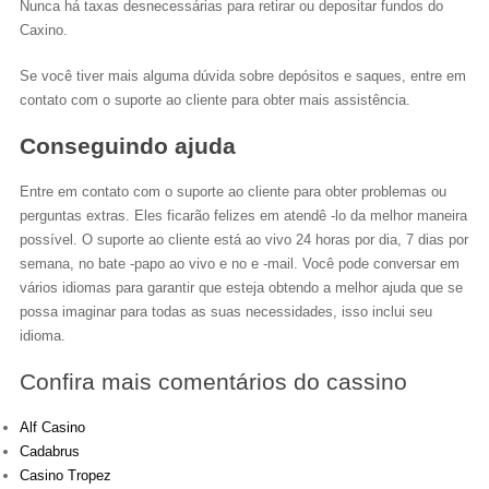
Nunca há taxas desnecessárias para retirar ou depositar fundos do
Caxino.
Se você tiver mais alguma dúvida sobre depósitos e saques, entre em
contato com o suporte ao cliente para obter mais assistência.
Conseguindo ajuda
Entre em contato com o suporte ao cliente para obter problemas ou
perguntas extras. Eles ficarão felizes em atendê -lo da melhor maneira
possível. O suporte ao cliente está ao vivo 24 horas por dia, 7 dias por
semana, no bate -papo ao vivo e no e -mail. Você pode conversar em
vários idiomas para garantir que esteja obtendo a melhor ajuda que se
possa imaginar para todas as suas necessidades, isso inclui seu
idioma.
Confira mais comentários do cassino
Alf Casino
Cadabrus
Casino Tropez