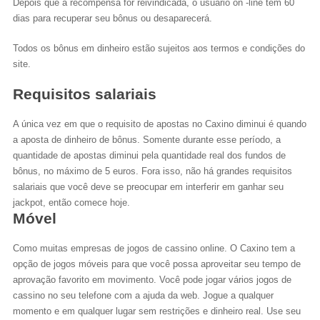
Depois que a recompensa for reivindicada, o usuário on -line tem 60
dias para recuperar seu bônus ou desaparecerá.
Todos os bônus em dinheiro estão sujeitos aos termos e condições do
site.
Requisitos salariais
A única vez em que o requisito de apostas no Caxino diminui é quando
a aposta de dinheiro de bônus. Somente durante esse período, a
quantidade de apostas diminui pela quantidade real dos fundos de
bônus, no máximo de 5 euros. Fora isso, não há grandes requisitos
salariais que você deve se preocupar em interferir em ganhar seu
jackpot, então comece hoje.
Móvel
Como muitas empresas de jogos de cassino online. O Caxino tem a
opção de jogos móveis para que você possa aproveitar seu tempo de
aprovação favorito em movimento. Você pode jogar vários jogos de
cassino no seu telefone com a ajuda da web. Jogue a qualquer
momento e em qualquer lugar sem restrições e dinheiro real. Use seu