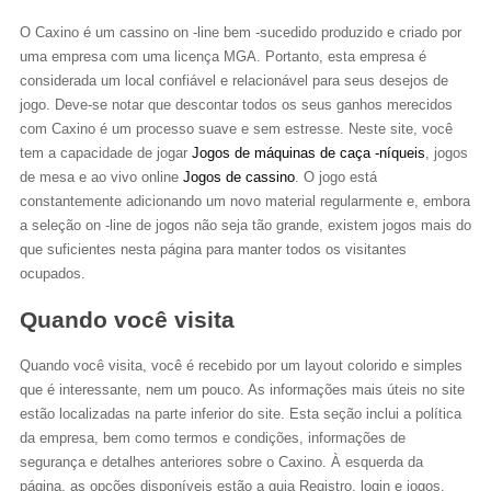
O Caxino é um cassino on -line bem -sucedido produzido e criado por
uma empresa com uma licença MGA. Portanto, esta empresa é
considerada um local confiável e relacionável para seus desejos de
jogo. Deve-se notar que descontar todos os seus ganhos merecidos
com Caxino é um processo suave e sem estresse. Neste site, você
tem a capacidade de jogar
Jogos de máquinas de caça -níqueis
, jogos
de mesa e ao vivo online
Jogos de cassino
. O jogo está
constantemente adicionando um novo material regularmente e, embora
a seleção on -line de jogos não seja tão grande, existem jogos mais do
que suficientes nesta página para manter todos os visitantes
ocupados.
Quando você visita
Quando você visita, você é recebido por um layout colorido e simples
que é interessante, nem um pouco. As informações mais úteis no site
estão localizadas na parte inferior do site. Esta seção inclui a política
da empresa, bem como termos e condições, informações de
segurança e detalhes anteriores sobre o Caxino. À esquerda da
página, as opções disponíveis estão a guia Registro, login e jogos.