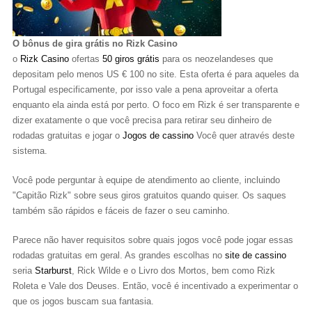
O bônus de gira grátis no Rizk Casino
o
Rizk Casino
ofertas
50 giros grátis
para os neozelandeses que
depositam pelo menos US € 100 no site. Esta oferta é para aqueles da
Portugal especificamente, por isso vale a pena aproveitar a oferta
enquanto ela ainda está por perto. O foco em Rizk é ser transparente e
dizer exatamente o que você precisa para retirar seu dinheiro de
rodadas gratuitas e jogar o
Jogos de cassino
Você quer através deste
sistema.
Você pode perguntar à equipe de atendimento ao cliente, incluindo
"Capitão Rizk" sobre seus giros gratuitos quando quiser. Os saques
também são rápidos e fáceis de fazer o seu caminho.
Parece não haver requisitos sobre quais jogos você pode jogar essas
rodadas gratuitas em geral. As grandes escolhas no
site de cassino
seria
Starburst
, Rick Wilde e o Livro dos Mortos, bem como Rizk
Roleta e Vale dos Deuses. Então, você é incentivado a experimentar o
que os jogos buscam sua fantasia.