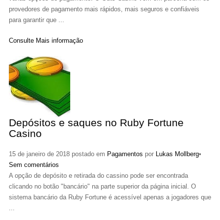
provedores de pagamento mais rápidos, mais seguros e confiáveis
para garantir que ...
Consulte Mais informação
Depósitos e saques no Ruby Fortune
Casino
15 de janeiro de 2018 postado em
Pagamentos
por
Lukas Mollberg
•
Sem comentários
A opção de depósito e retirada do cassino pode ser encontrada
clicando no botão "bancário" na parte superior da página inicial. O
sistema bancário da Ruby Fortune é acessível apenas a jogadores que
...