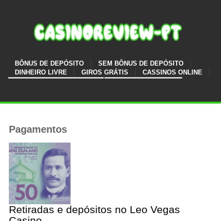
BÔNUS DE DEPÓSITO
SEM BÔNUS DE DEPÓSITO
DINHEIRO LIVRE
GIROS GRÁTIS
CASSINOS ONLINE
Pagamentos
Retiradas e depósitos no Leo Vegas
Casino