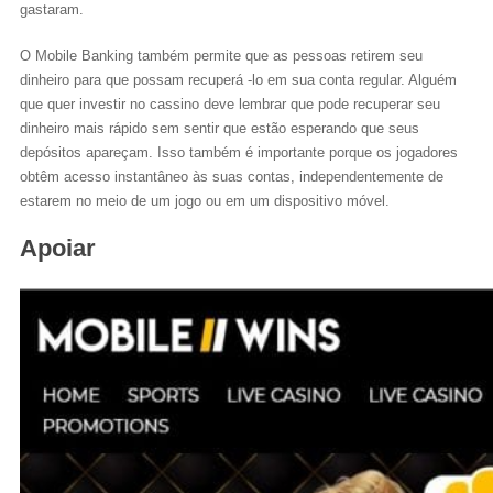
gastaram.
O Mobile Banking também permite que as pessoas retirem seu
dinheiro para que possam recuperá -lo em sua conta regular. Alguém
que quer investir no cassino deve lembrar que pode recuperar seu
dinheiro mais rápido sem sentir que estão esperando que seus
depósitos apareçam. Isso também é importante porque os jogadores
obtêm acesso instantâneo às suas contas, independentemente de
estarem no meio de um jogo ou em um dispositivo móvel.
Apoiar