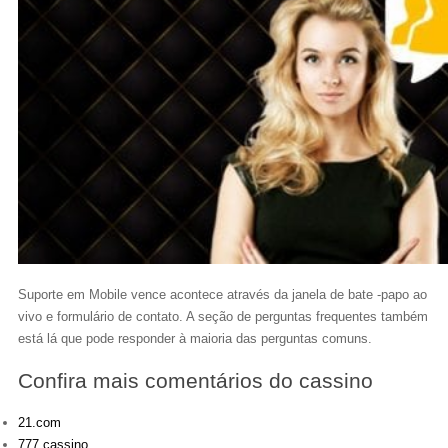
Suporte em Mobile vence acontece através da janela de bate -papo ao
vivo e formulário de contato. A seção de perguntas frequentes também
está lá que pode responder à maioria das perguntas comuns.
Confira mais comentários do cassino
21.com
777 cassino