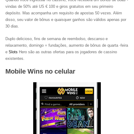
vindas de 50% até US € 100 e giros gratuitos em seu primeiro
depósito. Mas acompanha um requisito de apostas 50 vezes. Além
disso, seu valor de bônus e quaisquer ganhos são válidos apenas por
30 dias.
Duplo delicioso, fins de semana de reembolso, descanso e
relaxamento, domingo = fundações, aumento de bônus de quarta -feira
e
Slots
Hero são as outras ofertas para os jogadores de cassino
existentes.
Mobile Wins no celular