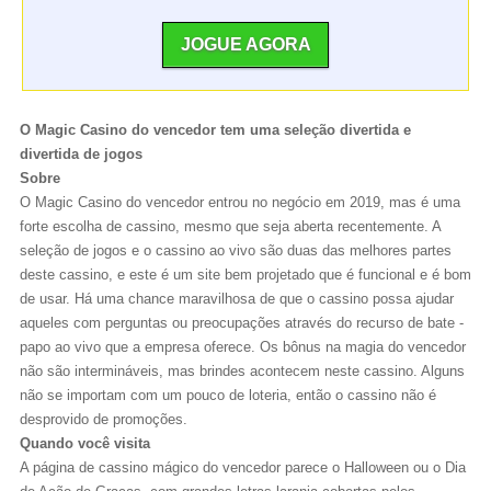
JOGUE AGORA
O Magic Casino do vencedor tem uma seleção divertida e
divertida de jogos
Sobre
O Magic Casino do vencedor entrou no negócio em 2019, mas é uma
forte escolha de cassino, mesmo que seja aberta recentemente. A
seleção de jogos e o cassino ao vivo são duas das melhores partes
deste cassino, e este é um site bem projetado que é funcional e é bom
de usar. Há uma chance maravilhosa de que o cassino possa ajudar
aqueles com perguntas ou preocupações através do recurso de bate -
papo ao vivo que a empresa oferece. Os bônus na magia do vencedor
não são intermináveis, mas brindes acontecem neste cassino. Alguns
não se importam com um pouco de loteria, então o cassino não é
desprovido de promoções.
Quando você visita
A página de cassino mágico do vencedor parece o Halloween ou o Dia