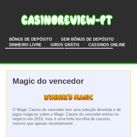
BÔNUS DE DEPÓSITO
SEM BÔNUS DE DEPÓSITO
DINHEIRO LIVRE
GIROS GRÁTIS
CASSINOS ONLINE
Magic do vencedor
O Magic Casino do vencedor tem uma seleção divertida e de
jogos mágicos sobre o Magic Casino do vencedor entrou no
negócio em 2019, mas é uma forte escolha de cassino,
mesmo que apenas recentemente ...