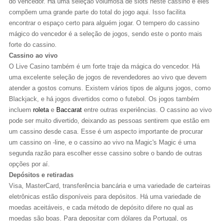
do vencedor. Há uma seleção volumosa de slots neste cassino e eles
compõem uma grande parte do total do jogo aqui. Isso facilita
encontrar o espaço certo para alguém jogar. O tempero do cassino
mágico do vencedor é a seleção de jogos, sendo este o ponto mais
forte do cassino.
Cassino ao vivo
O Live Casino também é um forte traje da mágica do vencedor. Há
uma excelente seleção de jogos de revendedores ao vivo que devem
atender a gostos comuns. Existem vários tipos de alguns jogos, como
Blackjack, e há jogos divertidos como o futebol. Os jogos também
incluem
roleta
e
Baccarat
entre outras experiências. O cassino ao vivo
pode ser muito divertido, deixando as pessoas sentirem que estão em
um cassino desde casa. Esse é um aspecto importante de procurar
um cassino on -line, e o cassino ao vivo na Magic's Magic é uma
segunda razão para escolher esse cassino sobre o bando de outras
opções por aí.
Depósitos e retiradas
Visa, MasterCard, transferência bancária e uma variedade de carteiras
eletrônicas estão disponíveis para depósitos. Há uma variedade de
moedas aceitáveis, e cada método de depósito difere no qual as
moedas são boas. Para depositar com dólares da Portugal, os