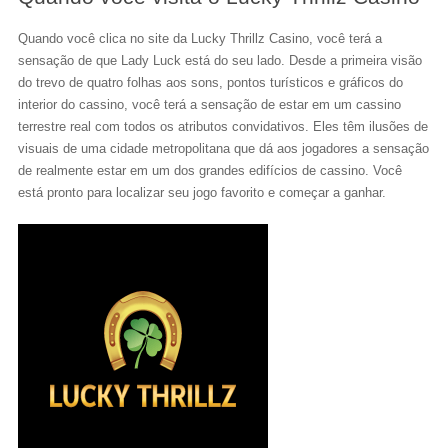
Quando você clica no site da Lucky Thrillz Casino, você terá a
sensação de que Lady Luck está do seu lado. Desde a primeira visão
do trevo de quatro folhas aos sons, pontos turísticos e gráficos do
interior do cassino, você terá a sensação de estar em um cassino
terrestre real com todos os atributos convidativos. Eles têm ilusões de
visuais de uma cidade metropolitana que dá aos jogadores a sensação
de realmente estar em um dos grandes edifícios de cassino. Você
está pronto para localizar seu jogo favorito e começar a ganhar.