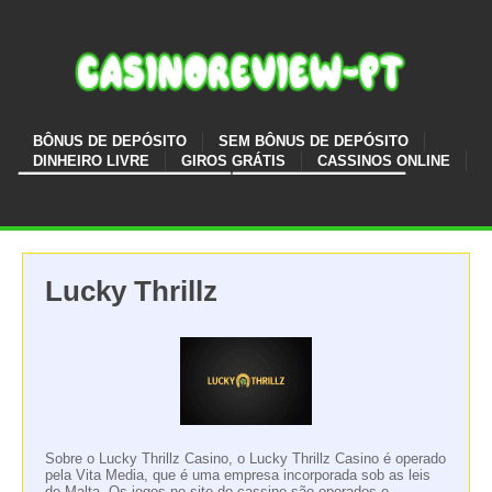
BÔNUS DE DEPÓSITO
SEM BÔNUS DE DEPÓSITO
DINHEIRO LIVRE
GIROS GRÁTIS
CASSINOS ONLINE
Lucky Thrillz
Sobre o Lucky Thrillz Casino, o Lucky Thrillz Casino é operado
pela Vita Media, que é uma empresa incorporada sob as leis
de Malta. Os jogos no site do cassino são operados e ...