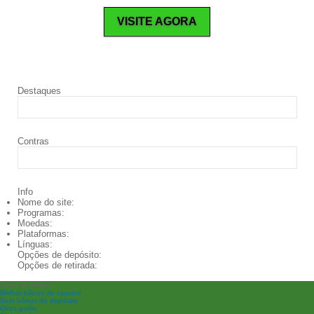
VISITE AGORA
Destaques
Contras
Info
Nome do site:
Programas:
Moedas:
Plataformas:
Línguas:
Opções de depósito:
Opções de retirada:
Tipos de bônus
Melhor bônus de cassino
Sem bônus de depósito
Giros grátis